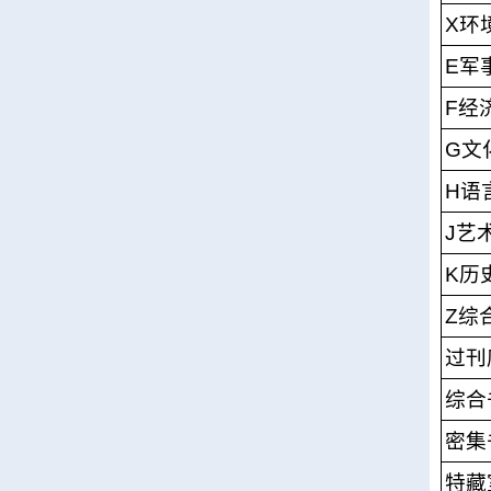
X环
E军
F经
G文
H语
J艺
K历
Z综
过刊
综合
密集
特藏