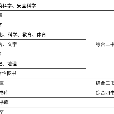
境科学、安全科学
事
济
化、科学、教育、体育
言、文字
综合二
术
史、地理
合性图书
库
综合三
书库
综合四
书库
室