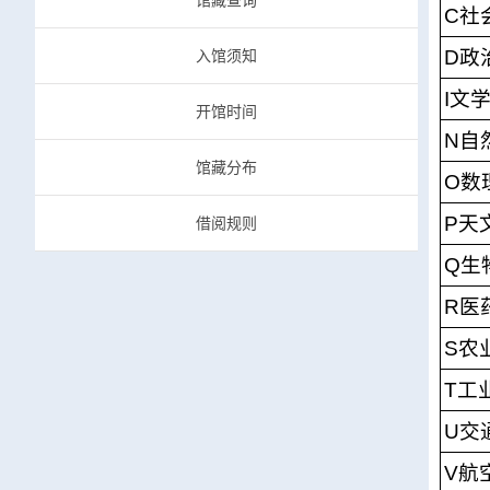
馆藏查询
C社
D政
入馆须知
I文
开馆时间
N自
馆藏分布
O数
P天
借阅规则
Q生
R医
S农
T工
U交
V航