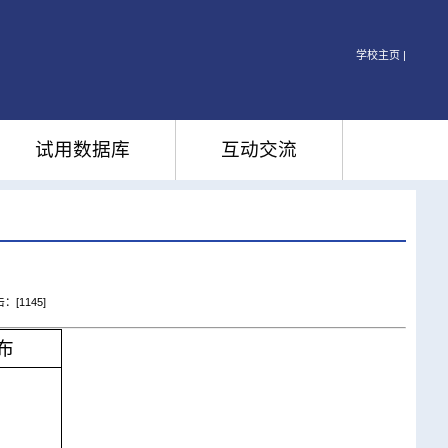
学校主页 |
试用数据库
互动交流
击：[
1145
]
布