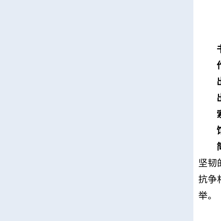
坚韧
抗争
举。