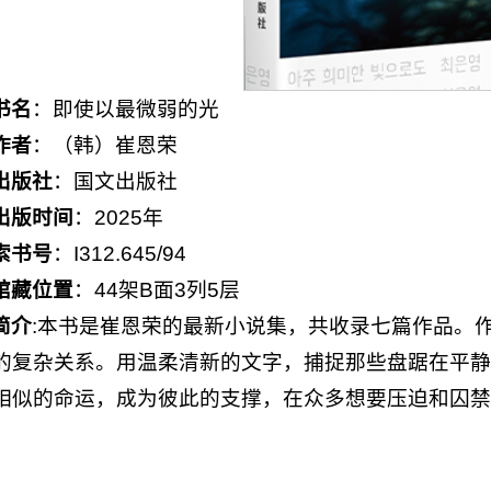
书名
：即使以最微弱的光
作者
：（韩）崔恩荣
出版社
：国文出版社
出版时间
：2025年
索书号
：I312.645/94
馆藏位置
：44架B面3列5层
简介
:本书是崔恩荣的最新小说集，共收录七篇作品。
的复杂关系。用温柔清新的文字，捕捉那些盘踞在平静
相似的命运，成为彼此的支撑，在众多想要压迫和囚