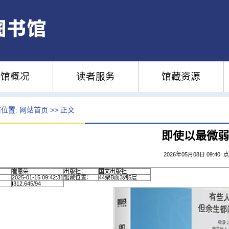
馆概况
读者服务
馆藏资源
位置:
网站首页
>> 正文
即使以最微弱
2026年05月08日 09:40 
崔恩荣
出版社：
国文出版社
2025-01-15 09:42:31
馆藏位置：
44架B面3列5层
I312.645/94